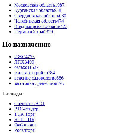
Московская область
1987
Курганская область
938
Свердловская область
630
Челябинская область
474
Владимирская область
423
Пермский край
359
По назначению
ИЖС
4753
ЛПХ
3409
сельхоз
1527
жилая застройка
784
ведение садоводства
686
заготовка древесины
195
Площадки
Сбербанк-АСТ
РТС-тендер
ТЭК-Торг
ЭТП ГПБ
Фабрикант
Росэлторг