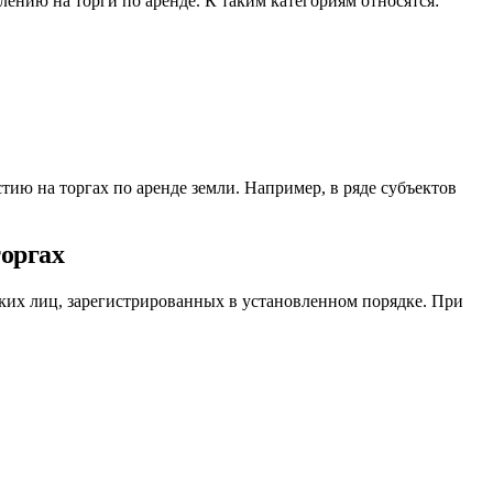
ению на торги по аренде. К таким категориям относятся:
тию на торгах по аренде земли. Например, в ряде субъектов
торгах
ских лиц, зарегистрированных в установленном порядке. При