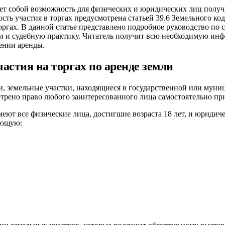
ляет собой возможность для физических и юридических лиц полу
ь участия в торгах предусмотрена статьей 39.6 Земельного коде
оргах. В данной статье представлено подробное руководство по 
и и судебную практику. Читатель получит всю необходимую инф
ении аренды.
астия на торгах по аренде земли
и, земельные участки, находящиеся в государственной или муни
трено право любого заинтересованного лица самостоятельно прин
имеют все физические лица, достигшие возраста 18 лет, и юриди
ающую: